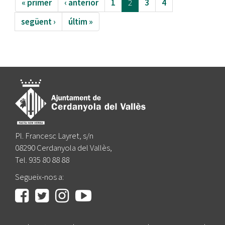
« primer
‹ anterior
1
2
3
4
següent ›
últim »
Pl. Francesc Layret, s/n
08290 Cerdanyola del Vallès,
Tel. 935 80 88 88
Segueix-nos a: