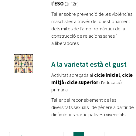
l’ESO
(1r i 2n).
Taller sobre prevenció de les violències
masclistes a través del qüestionament
dels mites de l’amor romàntic i de la
construcció de relacions sanes i
alliberadores.
A la varietat està el gust
Activitat adreçada al
cicle inicial
,
cicle
mitjà
i
cicle superior
d'educació
primària.
Taller pel reconeixement de les
diversitats sexuals i de gènere a partir de
dinàmiques participatives i vivencials.