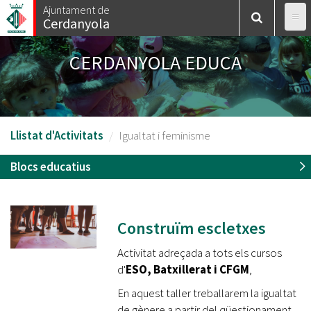
Vés
Ajuntament de
Cerdanyola
al
contingut
CERDANYOLA EDUCA
Llistat d'Activitats
Igualtat i feminisme
Blocs educatius
Construïm escletxes
Activitat adreçada a tots els cursos
d'
ESO, Batxillerat i CFGM
,​
En aquest taller treballarem la igualtat
de gènere a partir del qüestionament