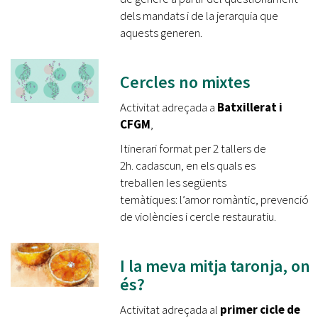
dels mandats i de la jerarquia que
aquests generen.
Cercles no mixtes
Activitat adreçada a
Batxillerat i
CFGM
,​
Itinerari format per 2 tallers de
2h. cadascun, en els quals es
treballen les següents
temàtiques: l’amor romàntic, prevenció
de violències i cercle restauratiu.
I la meva mitja taronja, on
és?
Activitat adreçada al
primer cicle de