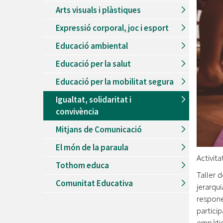
Arts visuals i plàstiques
Expressió corporal, joc i esport
Educació ambiental
Educació per la salut
Educació per la mobilitat segura
Igualtat, solidaritat i
convivència
Mitjans de Comunicació
El món de la paraula
Activita
Tothom educa
Taller 
Comunitat Educativa
jerarqu
respon
particip
empàtic