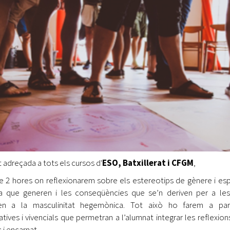
t adreçada a tots els cursos d'
ESO, Batxillerat i CFGM
,​
de 2 hores on reflexionarem sobre els estereotips de gènere i es
ia que generen i les conseqüències que se’n deriven per a les
en a la masculinitat hegemònica. Tot això ho farem a par
atives i vivencials que permetran a l’alumnat integrar les reflexio
 i encarnat.