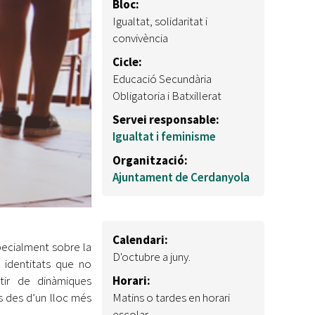
Bloc:
Igualtat, solidaritat i
convivència
Cicle:
Educació Secundària
Obligatoria i Batxillerat
Servei responsable:
Igualtat i feminisme
Organització:
Ajuntament de Cerdanyola
Calendari:
pecialment sobre la
D'octubre a juny.
 identitats que no
tir de dinàmiques
Horari:
ns des d’un lloc més
Matins o tardes en horari
escolar.