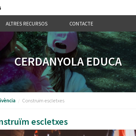
s
ALTRES RECURSOS
CONTACTE
CERDANYOLA EDUCA
vivència
Construïm escletxes
nstruïm escletxes