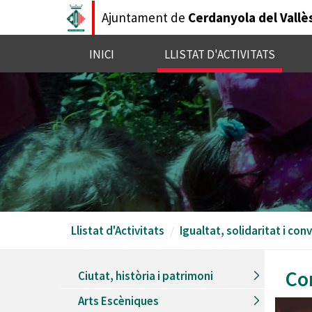
Vés
Ajuntament de
Cerdanyola del Vallè
al
contingut
INICI
LLISTAT D'ACTIVITATS
Llistat d'Activitats
Igualtat, solidaritat i con
Co
Ciutat, història i patrimoni
Arts Escèniques