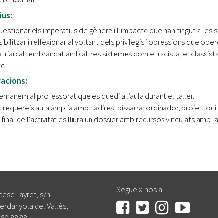
ius:
estionar els imperatius de gènere i l’impacte que han tingut a les s
sibilitzar i reflexionar al voltant dels privilegis i opressions que ope
triarcal, embrancat amb altres sistemes com el racista, el classista,
c.
acions:
manem al professorat que es quedi a l’aula durant el taller.
 requereix aula àmplia amb cadires, pissarra, ordinador, projector i 
 final de l'activitat es lliura un dossier amb recursos vinculats amb l
Segueix-nos a:
cesc Layret, s/n
erdanyola del Vallès,
 80 88 88