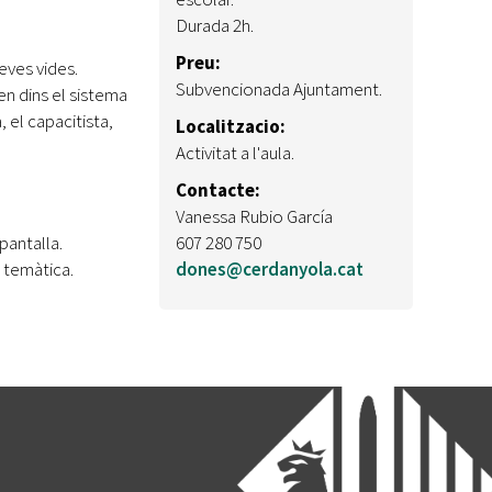
Durada 2h.
Preu:
eves vides.
Subvencionada Ajuntament.
ren dins el sistema
 el capacitista,
Localitzacio:
Activitat a l'aula.
Contacte:
Vanessa Rubio García
pantalla.
607 280 750
a temàtica.
dones@cerdanyola.cat