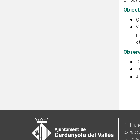
Object
Qü
Vi
pa
et
Observ
De
Es
Al
Pl. Fran
08290 C
Tel. 935