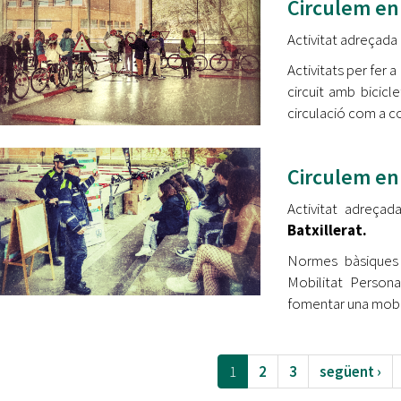
Circulem en 
Activitat adreçada 
Activitats per fer a
circuit amb bicicl
circulació com a c
Circulem en 
Activitat adreçad
Batxillerat.
Normes bàsiques
Mobilitat Persona
fomentar una mobil
1
2
3
següent ›