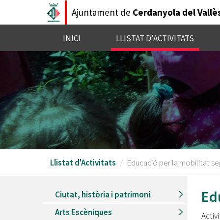
Vés
Ajuntament de
Cerdanyola del Vallè
al
contingut
INICI
LLISTAT D'ACTIVITATS
Llistat d'Activitats
Educació per la mobilitat se
Ed
Ciutat, història i patrimoni
Arts Escèniques
Activ