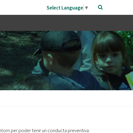
Select Language
▼
'entorn per poder tenir un conducta preventiva.