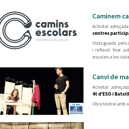
Caminem cap
Activitat adreçada
centres particip
Visita guiada pels 
i reflexió final s
escolars a les ciut
Canvi de ma
Activitat adreça
4t d'ESO i Batxil
Obra teatral amb ac