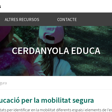
s
ALTRES RECURSOS
CONTACTE
CERDANYOLA EDUCA
gura
ucació per la mobilitat segura
itats per identificar en la mobilitat diferents espais i elements de l