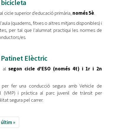
bicicleta
al cicle superior d'educació primària,
només 5è
.
 l'aula (quaderns, fitxes o altres mitjans disponibles) i
etes, per tal que l'alumnat practiqui les normes de
onductors/es.
Patinet Elèctric
a al
segon cicle d'ESO (només 4t) i 1r i 2n
 per fer una conducció segura amb Vehicle de
l (VMP) i pràctica al parc juvenil de trànsit per
itat segura pel carrer.
últim »