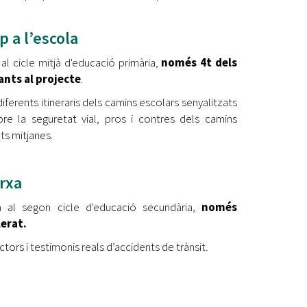
 a l’escola
 al cicle mitjà d'educació primària,
només 4t dels
ants al projecte
.
diferents itineraris dels camins escolars senyalitzats
obre la seguretat vial, pros i contres dels camins
ats mitjanes.
rxa
da al segon cicle d'educació secundària,
només
lerat.
tors i testimonis reals d’accidents de trànsit.