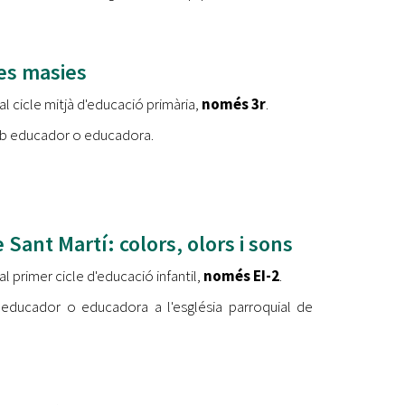
les masies
al cicle mitjà d'educació primària,
només 3r
.
amb educador o educadora.
e Sant Martí: colors, olors i sons
l primer cicle d'educació infantil,
només EI-2
.
 educador o educadora a l'església parroquial de