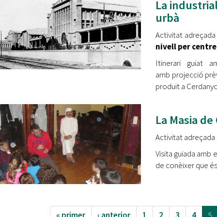
La industria
urbà
Activitat adreçada
nivell per centre
Itinerari guiat
amb projecció prèvi
produït a Cerdany
La Masia de 
Activitat adreçada a
Visita guiada amb 
de conèixer que és,
« primer
‹ anterior
1
2
3
4
5