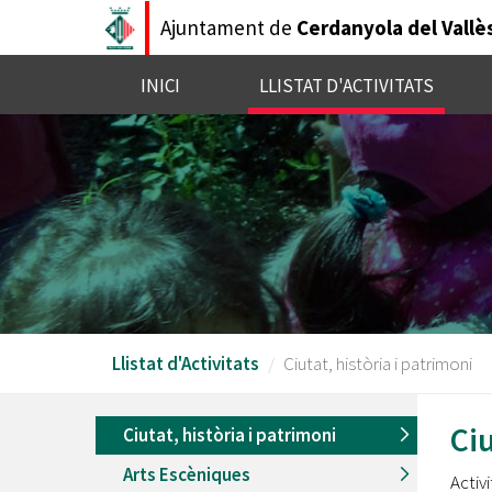
Vés
Ajuntament de
Cerdanyola del Vallè
al
contingut
INICI
LLISTAT D'ACTIVITATS
Llistat d'Activitats
Ciutat, història i patrimoni
Ciu
Ciutat, història i patrimoni
Arts Escèniques
Activ