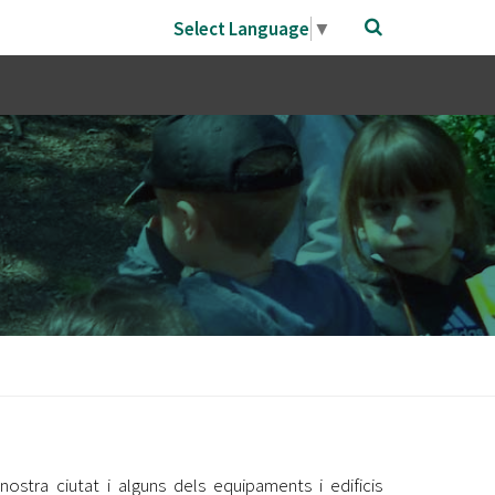
Select Language
▼
 nostra ciutat i alguns dels equipaments i edificis