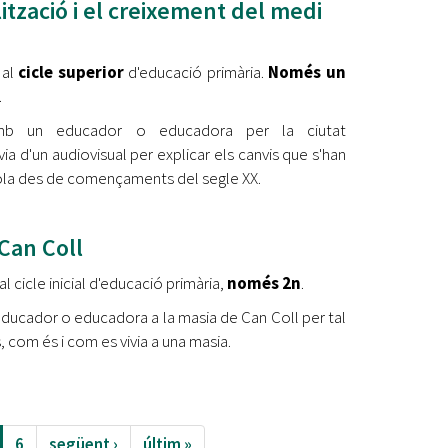
lització i el creixement del medi
 al
cicle superior
d'educació primària.
Només un
.
 amb un educador o educadora per la ciutat
a d'un audiovisual per explicar els canvis que s'han
ola des de començaments del segle XX.
Can Coll
l cicle inicial d'educació primària,
només 2n
.
educador o educadora a la masia de Can Coll per tal
 com és i com es vivia a una masia.
6
següent ›
últim »