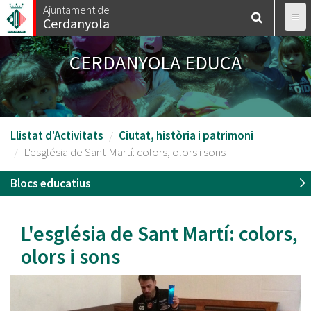
Vés
Ajuntament de
Cerdanyola
al
contingut
CERDANYOLA EDUCA
Llistat d'Activitats
Ciutat, història i patrimoni
L'església de Sant Martí: colors, olors i sons
Blocs educatius
L'església de Sant Martí: colors,
olors i sons