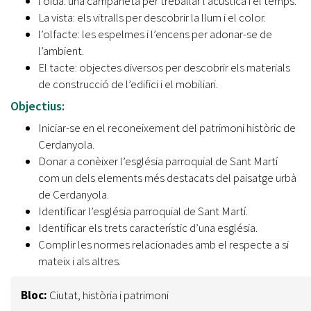
l’oïda: una campaneta per treballar l’acústica i el temps.
La vista: els vitralls per descobrir la llum i el color.
l’olfacte: les espelmes i l’encens per adonar-se de
l’ambient.
El tacte: objectes diversos per descobrir els materials
de construcció de l’edifici i el mobiliari.
Objectius:
Iniciar-se en el reconeixement del patrimoni històric de
Cerdanyola.
Donar a conèixer l’església parroquial de Sant Martí
com un dels elements més destacats del paisatge urbà
de Cerdanyola.
Identificar l’església parroquial de Sant Martí.
Identificar els trets característic d’una església.
Complir les normes relacionades amb el respecte a si
mateix i als altres.
Bloc:
Ciutat, història i patrimoni