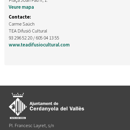
Veure mapa
Contacte:
Carme Saüch
TEA Difusió Cultural
93 296 52 20 / 605 04 13 55
www.teadifusiocultural.com
Pl. Francesc Layret, s/n