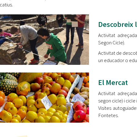
icatius.
Descobreix 
Activitat adreça
Segon Cicle).
Activitat de desco
un educador o educ
El Mercat
Activitat adreçada
segon cicle) i cicle 
Visites autoguiade
Fontetes.