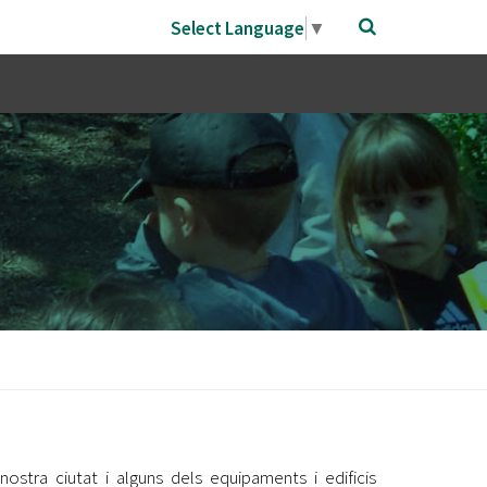
Select Language
▼
 nostra ciutat i alguns dels equipaments i edificis