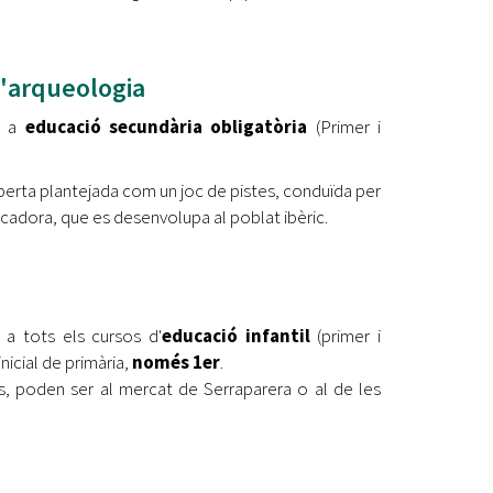
l'arqueologia
da a
educació secundària obligatòria
(Primer i
berta plantejada com un joc de pistes, conduïda per
adora, que es desenvolupa al poblat ibèric.
 a tots els cursos d'
educació infantil
(primer i
inicial de primària,
només 1er
.
s, poden ser al mercat de Serraparera o al de les