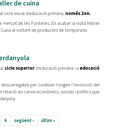
aller de cuina
l cicle inicial d'educació primària,
només 2on.
l mercat de les Fontetes. En acabar la visita rebran
 de Cuina al voltant de productes de temporada
erdanyola
 al
cicle superior
d'educació primària i a
educació
 descarregable per conèixer l'origen i l'evolució del
 relació als canvis econòmics, socials i polítics que
rdanyola.
6
següent ›
últim »