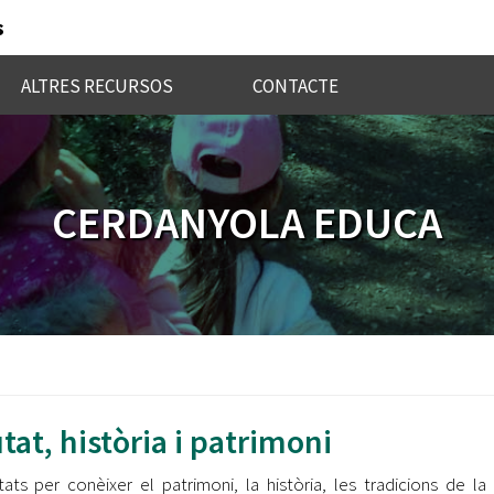
s
ALTRES RECURSOS
CONTACTE
CERDANYOLA EDUCA
tat, història i patrimoni
itats per conèixer el patrimoni, la història, les tradicions de la