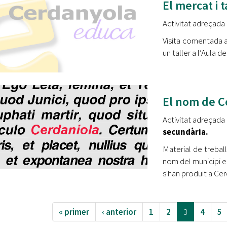
El mercat i t
Activitat adreçada a
Visita comentada a
un taller a l’Aula
El nom de C
Activitat adreçada
secundària.
Material de treball
nom del municipi en
s'han produït a Ce
« primer
‹ anterior
1
2
3
4
5