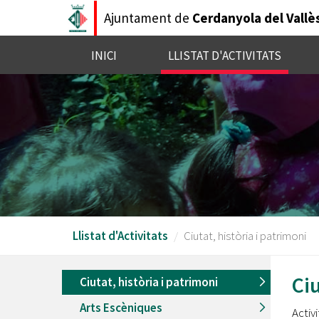
Vés
Ajuntament de
Cerdanyola del Vallè
al
contingut
INICI
LLISTAT D'ACTIVITATS
Llistat d'Activitats
Ciutat, història i patrimoni
Ciu
Ciutat, història i patrimoni
Arts Escèniques
Activ