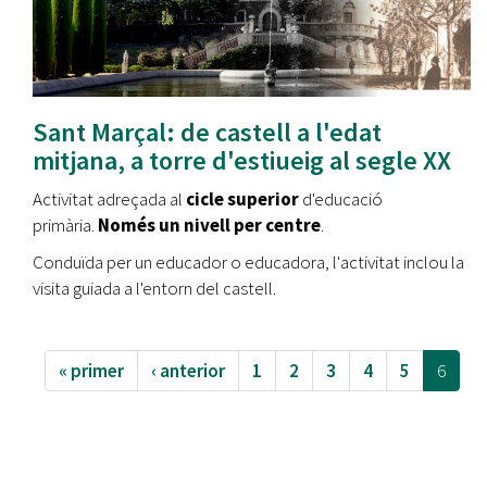
Sant Marçal: de castell a l'edat
mitjana, a torre d'estiueig al segle XX
Activitat adreçada al
cicle superior
d'educació
primària.
Només un nivell per centre
.
Conduïda per un educador o educadora, l'activitat inclou la
visita guiada a l'entorn del castell.
« primer
‹ anterior
1
2
3
4
5
6