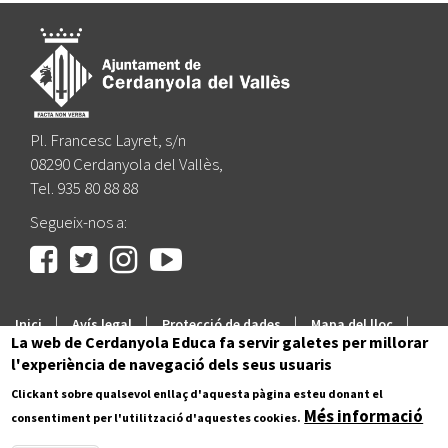
Pl. Francesc Layret, s/n
08290 Cerdanyola del Vallès,
Tel. 935 80 88 88
Segueix-nos a:
|
|
|
|
Inici
Avís legal
Protecció de dades
Mapa del lloc
La web de Cerdanyola Educa fa servir galetes per millorar
Accessibilitat
l'experiència de navegació dels seus usuaris
Clickant sobre qualsevol enllaç d'aquesta pàgina esteu donant el
Més informació
consentiment per l'utilització d'aquestes cookies.