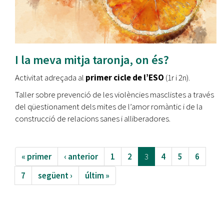
I la meva mitja taronja, on és?
Activitat adreçada al
primer cicle de l’ESO
(1r i 2n).
Taller sobre prevenció de les violències masclistes a través
del qüestionament dels mites de l’amor romàntic i de la
construcció de relacions sanes i alliberadores.
« primer
‹ anterior
1
2
3
4
5
6
7
següent ›
últim »