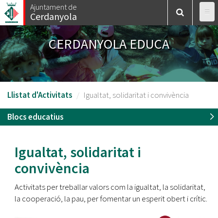
Vés
Ajuntament de
Cerdanyola
al
contingut
CERDANYOLA EDUCA
Llistat d'Activitats
Igualtat, solidaritat i convivència
Blocs educatius
Igualtat, solidaritat i
convivència
Activitats per treballar valors com la igualtat, la solidaritat,
la cooperació, la pau, per fomentar un esperit obert i crític.