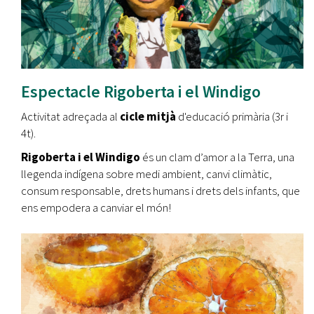
Espectacle Rigoberta i el Windigo
Activitat adreçada al
cicle mitjà
d'educació primària (3r i
4t).
Rigoberta i el Windigo
és un clam d’amor a la Terra, una
llegenda indígena sobre medi ambient, canvi climàtic,
consum responsable, drets humans i drets dels infants, que
ens empodera a canviar el món!