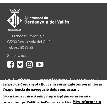
Pl. Francesc Layret, s/n
08290 Cerdanyola del Vallès,
Tel. 935 80 88 88
Segueix-nos a:
|
|
|
|
Inici
Avís legal
Protecció de dades
Mapa del lloc
La web de Cerdanyola Educa fa servir galetes per millorar
Accessibilitat
l'experiència de navegació dels seus usuaris
Clickant sobre qualsevol enllaç d'aquesta pàgina esteu donant el
Més informació
consentiment per l'utilització d'aquestes cookies.