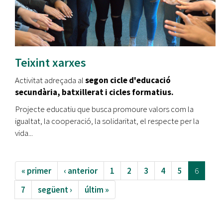
Teixint xarxes
Activitat adreçada al
segon cicle d'educació
secundària, batxillerat i cicles formatius.
Projecte educatiu que busca promoure valors com la
igualtat, la cooperació, la solidaritat, el respecte per la
vida...
« primer
‹ anterior
1
2
3
4
5
6
7
següent ›
últim »