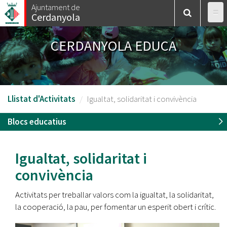
Vés
Ajuntament de
Cerdanyola
al
contingut
CERDANYOLA EDUCA
Llistat d'Activitats
Igualtat, solidaritat i convivència
Blocs educatius
Igualtat, solidaritat i
convivència
Activitats per treballar valors com la igualtat, la solidaritat,
la cooperació, la pau, per fomentar un esperit obert i crític.