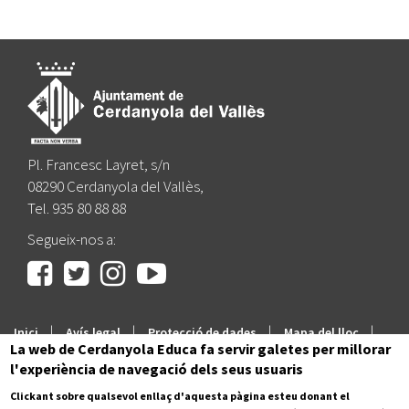
Pl. Francesc Layret, s/n
08290 Cerdanyola del Vallès,
Tel. 935 80 88 88
Segueix-nos a:
|
|
|
|
Inici
Avís legal
Protecció de dades
Mapa del lloc
La web de Cerdanyola Educa fa servir galetes per millorar
Accessibilitat
l'experiència de navegació dels seus usuaris
Clickant sobre qualsevol enllaç d'aquesta pàgina esteu donant el