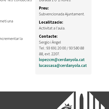
Preu:
Subvencionada Ajuntament.
meti una
Localitzacio:
Activitat a l'aula.
Contacte:
incrementar la
Sergio i Àngel
Tel.: 93 691 20 00 / 93 580 88
88, ext. 2207.
lopezcm@cerdanyola.cat
lucassasa@cerdanyola.cat