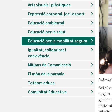
Arts visuals i plàstiques
Expressió corporal, joc i esport
Educació ambiental
Educació per la salut
Educació per la mobilitat segura
Igualtat, solidaritat i
convivència
Mitjans de Comunicació
El món de la paraula
Activita
Tothom educa
Activita
Comunitat Educativa
segura.
guiada 
activit
relacio