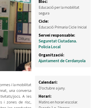
Bloc:
Educació per la mobilitat
segura
Cicle:
Educació Primaria Cicle Inicial
Servei responsable:
Seguretat Ciutadana.
Policia Local
Organització:
Ajuntament de Cerdanyola
Calendari:
normes i la mobilitat
D'octubre a juny.
umnat, una conversa
vitats/jocs. A les
Horari:
s i zones de risc,
Matins en horari escolar.
sobre les conductes
Durada 1 o 2 hores.