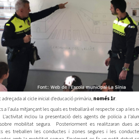
t adreçada al cicle inicial d'educació primària,
només 1r
.
ts a l'aula mitjançant les quals es treballarà el respecte cap a les 
 L'activitat inclou la presentació dels agents de policia a l’al
sobre mobilitat segura. Posteriorment es realitzaran dues acti
ats es treballen les conductes i zones segures i les conducte
nades amb la mobilitat segura. Finalment es fa un petit debat 