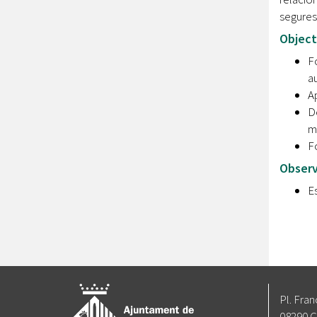
segures 
Object
F
au
Ap
D
mo
Fo
Observ
Es
Pl. Fran
08290 C