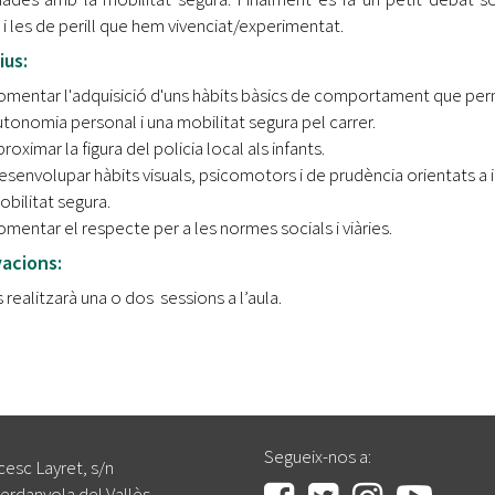
i les de perill que hem vivenciat/experimentat.
ius:
omentar l'adquisició d'uns hàbits bàsics de comportament que per
tonomia personal i una mobilitat segura pel carrer.
roximar la figura del policia local als infants.
esenvolupar hàbits visuals, psicomotors i de prudència orientats a 
bilitat segura.
mentar el respecte per a les normes socials i viàries.
acions:
 realitzarà una o dos sessions a l’aula.
Segueix-nos a:
cesc Layret, s/n
erdanyola del Vallès,