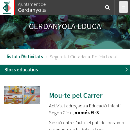
Vés
Ajuntament de
Cerdanyola
al
contingut
CERDANYOLA EDUCA
Llistat d'Activitats
Seguretat Ciutadana. Policia Local
Blocs educatius
Mou-te pel Carrer
Activitat adreçada a Educació Infantil.
Segon Cicle,
només EI-3
.
Sessió entre l’aula i el pati de jocs amb
els agents de la Policia Local.