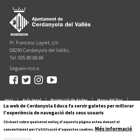
Pl. Francesc Layret, s/n
08290 Cerdanyola del Vallès,
Tel. 935 80 88 88
Segueix-nos a:
|
|
|
|
Inici
Avís legal
Protecció de dades
Mapa del lloc
La web de Cerdanyola Educa fa servir galetes per millorar
Accessibilitat
l'experiència de navegació dels seus usuaris
Clickant sobre qualsevol enllaç d'aquesta pàgina esteu donant el
Més informació
consentiment per l'utilització d'aquestes cookies.