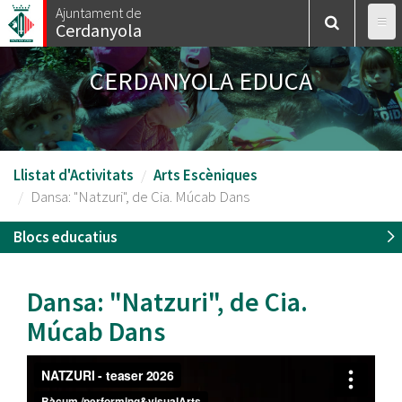
Vés
Ajuntament de
Cerdanyola
al
contingut
CERDANYOLA EDUCA
Llistat d'Activitats
Arts Escèniques
Dansa: "Natzuri", de Cia. Múcab Dans
Blocs educatius
Dansa: "Natzuri", de Cia.
Múcab Dans
Video: