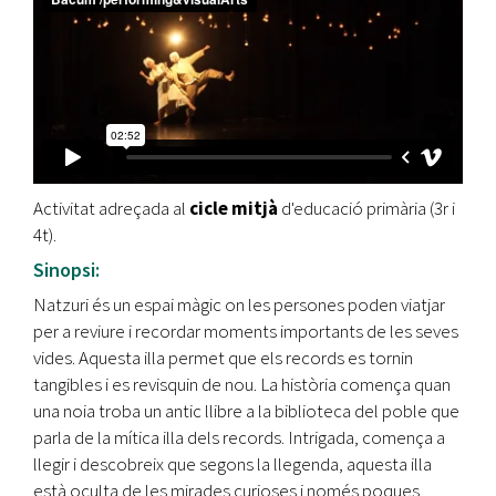
Activitat adreçada al
cicle mitjà
d'educació primària (3r i
4t).
Sinopsi:
Natzuri és un espai màgic on les persones poden viatjar
per a reviure i recordar moments importants de les seves
vides. Aquesta illa permet que els records es tornin
tangibles i es revisquin de nou. La història comença quan
una noia troba un antic llibre a la biblioteca del poble que
parla de la mítica illa dels records. Intrigada, comença a
llegir i descobreix que segons la llegenda, aquesta illa
està oculta de les mirades curioses i només poques