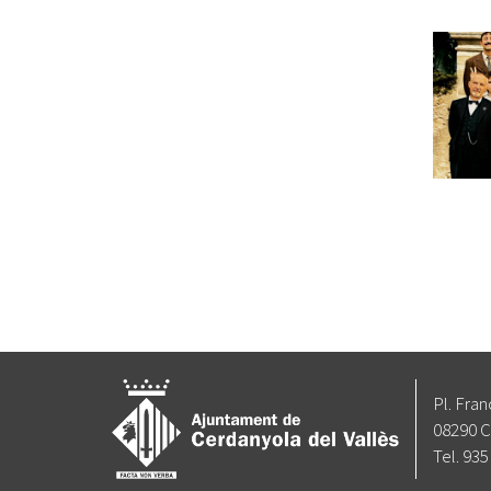
Pl. Fran
08290 C
Tel. 935