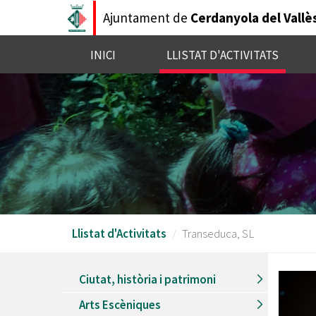
Vés
Ajuntament de
Cerdanyola del Vallè
al
contingut
INICI
LLISTAT D'ACTIVITATS
Llistat d'Activitats
Transeduca, SL
Ciutat, història i patrimoni
Arts Escèniques