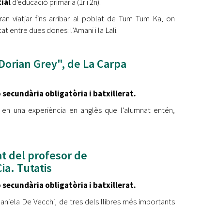
cial
d'educació primària (1r i 2n).
ran viatjar fins arribar al poblat de Tum Tum Ka, on
at entre dues dones: l’Amani i la Lali.
Dorian Grey", de La Carpa
 secundària obligatòria
i batxillerat.
 en una experiència en anglès que l’alumnat entén,
at del profesor de
a. Tutatis
 secundària obligatòria
i batxillerat.
 Daniela De Vecchi, de tres dels llibres més importants