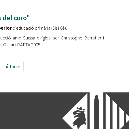
 del coro"
perior
d'educació primària (5è i 6è).
ucció amb Suïssa dirigida per Christophe Barratier i
s Oscar i BAFTA 2005.
últim »