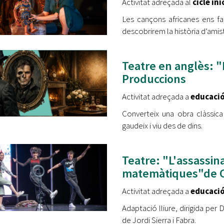
Activitat adreçada al
cicle ini
Les cançons africanes ens fa
descobrirem la història d’amist
Teatre en anglès: "
Produccions
Activitat adreçada a
educació
Converteix una obra clàssica
gaudeix i viu des de dins.
Teatre: "L'assassin
matemàtiques"de Ci
Activitat adreçada a
educació
Adaptació lliure, dirigida per
de Jordi Sierra i Fabra.