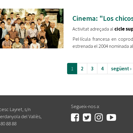
Cinema: "Los chicos
Activitat adreçada al
cicle su
Pel·lícula francesa en coprod
estrenada el 2004 nominada al
1
2
3
4
següent ›
Segueix-nos a:
cesc Layret, s/n
erdanyola del Vallès,
 80 88 88