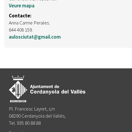
Veure mapa
Contacte:
Anna Carme Perales.
644 406 159.
aulosciutat@gmail.com
Pl. Francesc Layret, s/n
08290 Cerdanyola del Vallès,
Tel. 935 80 88 88