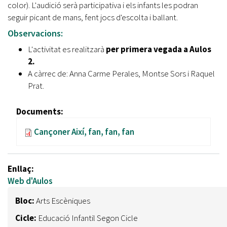
color). L'audició serà participativa i els infants les podran
seguir picant de mans, fent jocs d'escolta i ballant.
Observacions:
L'activitat es realitzarà
per primera vegada a Aulos
2.
A càrrec de: Anna Carme Perales, Montse Sors i Raquel
Prat.
Documents:
Cançoner Així, fan, fan, fan
Enllaç:
Web d'Aulos
Bloc:
Arts Escèniques
Cicle:
Educació Infantil Segon Cicle