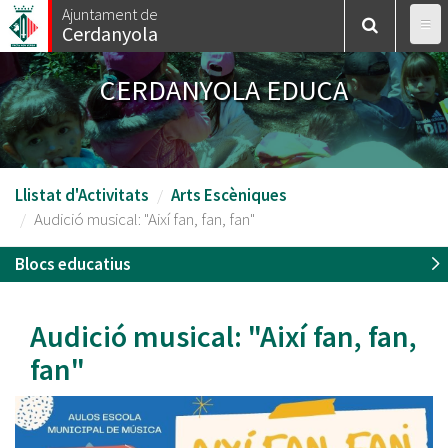
Vés
Ajuntament de
Cerdanyola
al
contingut
CERDANYOLA EDUCA
Llistat d'Activitats
Arts Escèniques
Audició musical: "Així fan, fan, fan"
Blocs educatius
Audició musical: "Així fan, fan,
fan"