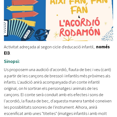
Activitat adreçada al segon cicle d'educació infantil,
només
EI3
.
Sinopsi:
Us proposem una audició d'acordió, flauta de bec i veu (cant)
a partir de les cançons de bressol i infantils més pròximes als
infants. L'audició anirà acompanyada d'un conte infantil
original, on hi sortiran els personatges i animals de les
cançons. El conte serà conduït amb els efectes i sons de
l'acordió, la flauta de bec, d'aquesta manera també coneixen
les possibilitats sonores de l'instrument. Alhora, anirà
escenificat amb unes "titelles" (imatges infantils i amb molt