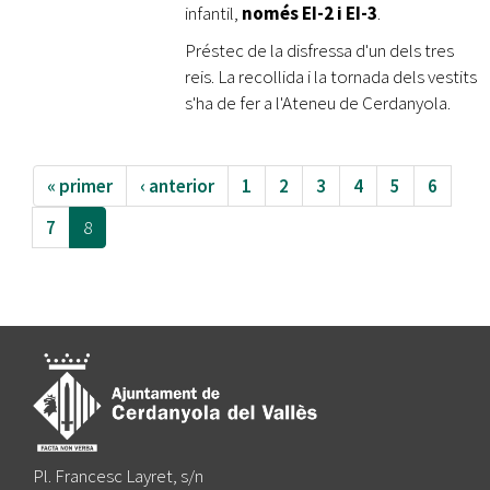
infantil,
només EI-2 i EI-3
.
Préstec de la disfressa d'un dels tres
reis.
La recollida i la tornada dels vestits
s'ha de fer a l'Ateneu de Cerdanyola.
« primer
‹ anterior
1
2
3
4
5
6
7
8
Pl. Francesc Layret, s/n