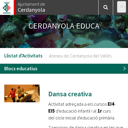
Vés
Ajuntament de
Cerdanyola
al
contingut
CERDANYOLA EDUCA
Llistat d'Activitats
Ateneu de Cerdanyola del Vallès
Blocs educatius
Dansa creativa
Activitat adreçada a els cursos
EI4
-
EI5
d'educació infantil
i
al
1r
curs
del cicle inicial
d'educació primària.
2 sessions de dansa creativa en les que