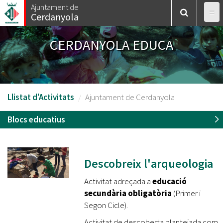
Vés
Ajuntament de
Cerdanyola
al
contingut
CERDANYOLA EDUCA
Llistat d'Activitats
Ajuntament de Cerdanyola
Blocs educatius
Descobreix l'arqueologia
Activitat adreçada a
educació
secundària obligatòria
(Primer i
Segon Cicle).
Activitat de descoberta plantejada com