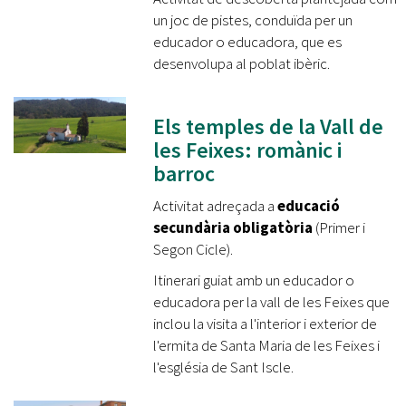
un joc de pistes, conduïda per un
educador o educadora, que es
desenvolupa al poblat ibèric.
Els temples de la Vall de
les Feixes: romànic i
barroc
Activitat adreçada a
educació
secundària obligatòria
(Primer i
Segon Cicle).
Itinerari guiat amb un educador o
educadora per la vall de les Feixes que
inclou la visita a l'interior i exterior de
l'ermita de Santa Maria de les Feixes i
l'església de Sant Iscle.