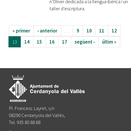
n’Oliver dedicada a la llengua ibèrica i un
taller d’escriptura.
« primer
‹ anterior
…
9
10
11
12
13
14
15
16
17
següent ›
últim »
Pl. Francesc Layret, s/n
08290 Cerdanyola del Vallès,
Tel. 935 80 88 88