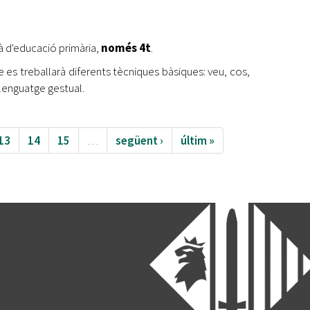
jà d'educació primària,
només 4t
.
e es treballarà diferents tècniques bàsiques: veu, cos,
llenguatge gestual.
13
14
15
…
següent ›
últim »