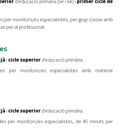
uperior
d'educació primària (5è i 6è) i
primer cicle de
ides per monitors/es especialistes, per grup classe amb
ri per al professorat.
les
tjà
i
cicle superior
d'educació primària.
ides per monitors/es especialistes amb material
tjà
i
cicle superior
d'educació primària.
gides per monitors/es especialistes, de 45 minuts per