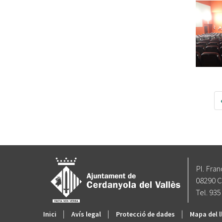
Pl. Fran
08290 C
Tel. 935
|
|
|
Inici
Avís legal
Protecció de dades
Mapa del l