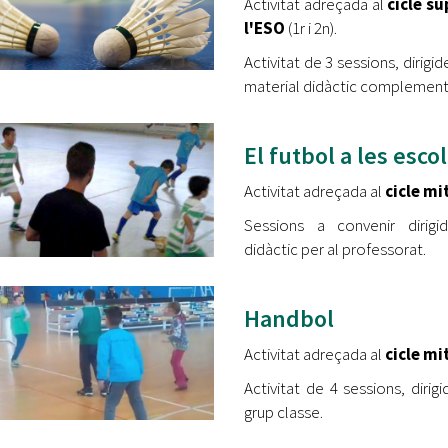
Activitat adreçada al
cicle s
l'ESO
(1r i 2n).
Activitat de 3 sessions, dirig
material didàctic complementa
El futbol a les esco
Activitat adreçada al
cicle mi
Sessions a convenir dirig
didàctic per al professorat.
Handbol
Activitat adreçada al
cicle mi
Activitat de 4 sessions, diri
grup classe.