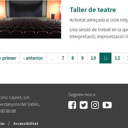
Taller de teatre
Activitat adreçada al cicle mit
Una sessió de treball en la qu
interpretació, improvització i 
« primer
‹ anterior
…
7
8
9
10
11
12
Segueix-nos a:
cesc Layret, s/n
erdanyola del Vallès,
 80 88 88
|
loc
Accessibilitat