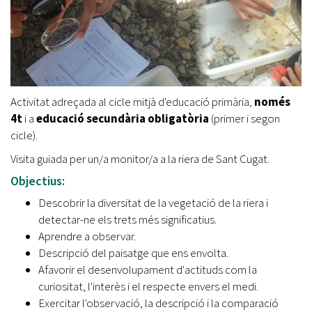
Activitat adreçada al cicle mitjà d'educació primària,
només
4t
i a
educació secundària obligatòria
(primer i segon
cicle).
Visita guiada per un/a monitor/a a la riera de Sant Cugat.
Objectius:
Descobrir la diversitat de la vegetació de la riera i
detectar-ne els trets més significatius.
Aprendre a observar.
Descripció del paisatge que ens envolta.
Afavorir el desenvolupament d'actituds com la
curiositat, l'interès i el respecte envers el medi.
Exercitar l'observació, la descripció i la comparació