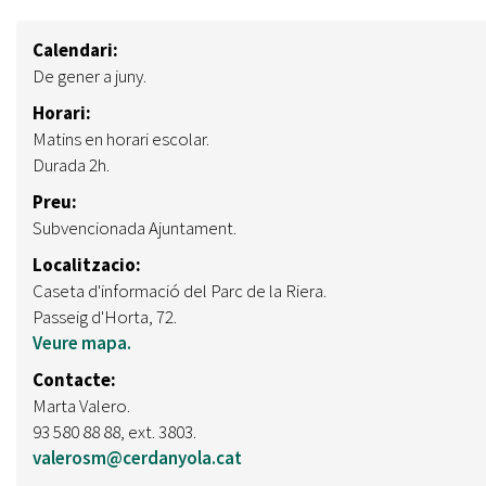
Calendari:
De gener a juny.
Horari:
Matins en horari escolar.
Durada 2h.
Preu:
Subvencionada Ajuntament.
Localitzacio:
Caseta d'informació del Parc de la Riera.
Passeig d'Horta, 72.
Veure mapa.
Contacte:
Marta Valero.
93 580 88 88, ext. 3803.
valerosm@cerdanyola.cat