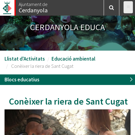
Vés
Ajuntament de
Cerdanyola
al
contingut
CERDANYOLA EDUCA
Llistat d'Activitats
Educació ambiental
Conèixer la riera de Sant Cugat
Blocs educatius
Conèixer la riera de Sant Cugat