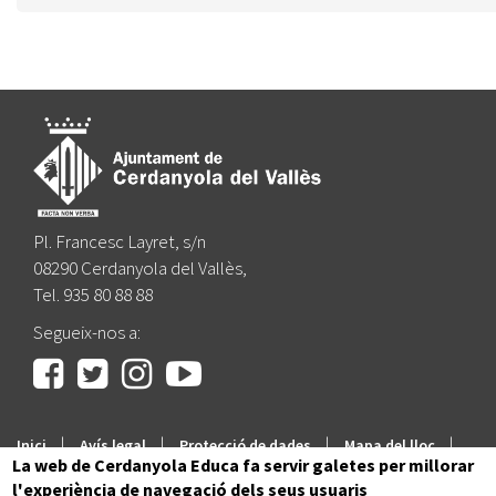
Pl. Francesc Layret, s/n
08290 Cerdanyola del Vallès,
Tel. 935 80 88 88
Segueix-nos a:
|
|
|
|
Inici
Avís legal
Protecció de dades
Mapa del lloc
La web de Cerdanyola Educa fa servir galetes per millorar
Accessibilitat
l'experiència de navegació dels seus usuaris