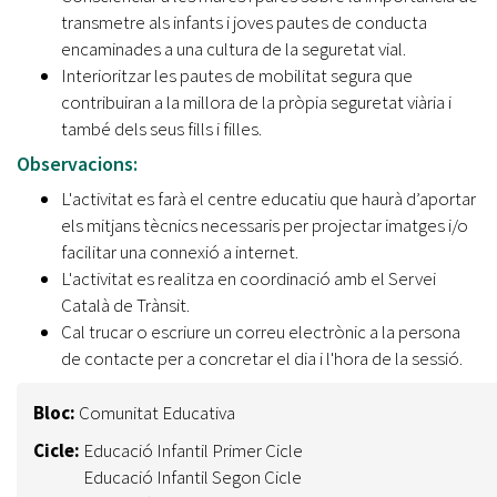
transmetre als infants i joves pautes de conducta
encaminades a una cultura de la seguretat vial.
Interioritzar les pautes de mobilitat segura que
contribuiran a la millora de la pròpia seguretat viària i
també dels seus fills i filles.
Observacions:
L'activitat es farà el centre educatiu que haurà d’aportar
els mitjans tècnics necessaris per projectar imatges i/o
facilitar una connexió a internet.
L'activitat es realitza en coordinació amb el Servei
Català de Trànsit.
Cal trucar o escriure un correu electrònic a la persona
de contacte per a concretar el dia i l'hora de la sessió.
Bloc:
Comunitat Educativa
Cicle:
Educació Infantil Primer Cicle
Educació Infantil Segon Cicle