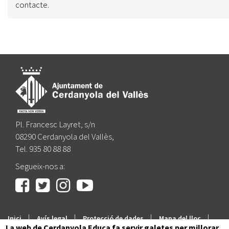
contacte.
Pl. Francesc Layret, s/n
08290 Cerdanyola del Vallès,
Tel. 935 80 88 88
Segueix-nos a:
|
|
|
|
Inici
Avís legal
Protecció de dades
Mapa del lloc
La web de Cerdanyola Educa fa servir galetes per millorar