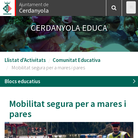
Vés
Ajuntament de
Cerdanyola
al
contingut
CERDANYOLA EDUCA
Llistat d'Activitats
Comunitat Educativa
Mobilitat segura per a mares i pares
Blocs educatius
Mobilitat segura per a mares i
pares