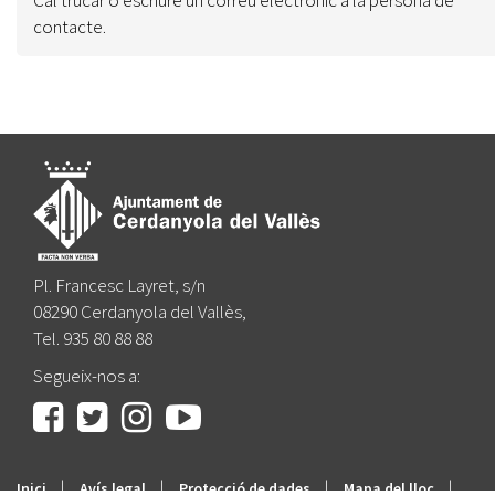
contacte.
Pl. Francesc Layret, s/n
08290 Cerdanyola del Vallès,
Tel. 935 80 88 88
Segueix-nos a:
|
|
|
|
Inici
Avís legal
Protecció de dades
Mapa del lloc