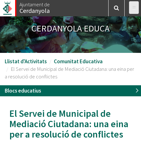
Vés
Ajuntament de
Cerdanyola
al
contingut
CERDANYOLA EDUCA
Llistat d'Activitats
Comunitat Educativa
El Servei de Municipal de Mediació Ciutadana: una eina per
a resolució de conflictes
Blocs educatius
El Servei de Municipal de
Mediació Ciutadana: una eina
per a resolució de conflictes