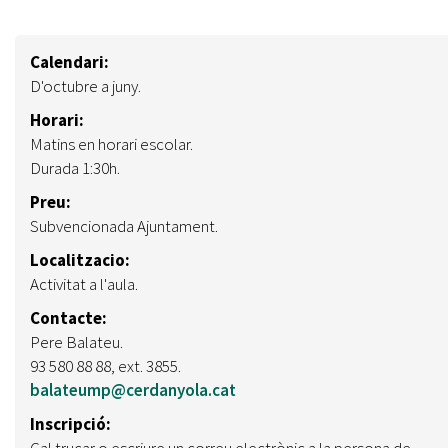
Calendari:
D'octubre a juny.
Horari:
Matins en horari escolar.
Durada 1:30h.
Preu:
Subvencionada Ajuntament.
Localitzacio:
Activitat a l'aula.
Contacte:
Pere Balateu.
93 580 88 88, ext. 3855.
balateump@cerdanyola.cat
Inscripció:
Cal trucar o escriure un correu electrònic a la persona de