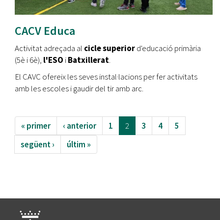
CACV Educa
Activitat adreçada al
cicle superior
d'educació primària
(5è i 6è),
l'ESO
i
Batxillerat
.
El CAVC ofereix les seves instal·lacions per fer activitats
amb les escoles i gaudir del tir amb arc.
« primer
‹ anterior
1
2
3
4
5
següent ›
últim »