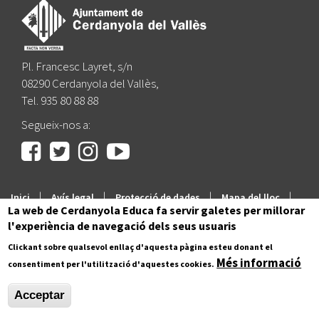
Pl. Francesc Layret, s/n
08290 Cerdanyola del Vallès,
Tel. 935 80 88 88
Segueix-nos a:
|
|
|
|
Inici
Avís legal
Protecció de dades
Mapa del lloc
La web de Cerdanyola Educa fa servir galetes per millorar
Accessibilitat
l'experiència de navegació dels seus usuaris
Clickant sobre qualsevol enllaç d'aquesta pàgina esteu donant el
Més informació
consentiment per l'utilització d'aquestes cookies.
Acceptar