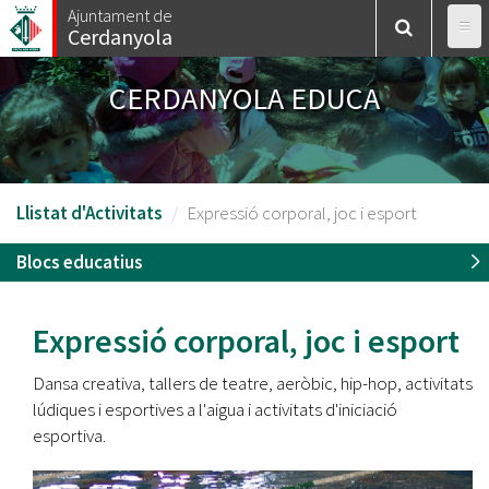
Vés
Ajuntament de
Cerdanyola
al
contingut
CERDANYOLA EDUCA
Llistat d'Activitats
Expressió corporal, joc i esport
Blocs educatius
Expressió corporal, joc i esport
Dansa creativa, tallers de teatre, aeròbic, hip-hop, activitats
lúdiques i esportives a l'aigua i activitats d'iniciació
esportiva.