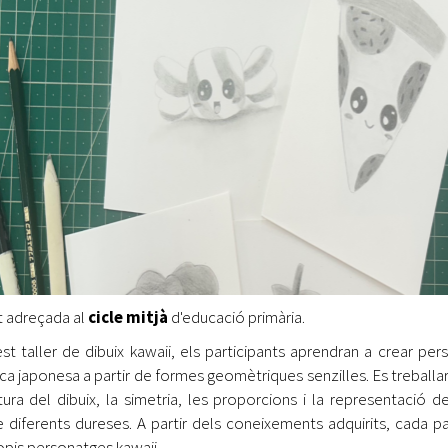
at adreçada al
cicle mitjà
d'educació primària.
st taller de dibuix kawaii, els participants aprendran a crear per
ica japonesa a partir de formes geomètriques senzilles. Es treballa
ctura del dibuix, la simetria, les proporcions i la representació 
de diferents dureses. A partir dels coneixements adquirits, cada pa
opis personatges kawaii.