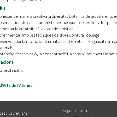
ius:
nèixer de manera creativa la diversitat botànica de les diferents es
servar i identificar característiques bàsiques de les flors i les plant
mentar la creativitat i l’expressió artística.
perimentar amb les tècniques de dibuix, pintura i collage.
senvolupar la motricitat fina mitjançant el retall, l’enganxat i la m
terials.
tenciar l’observació, la concentració i la sensibilitat envers la natu
acions:
terial inclòs..
:
d'Arts de l'Ateneu
Segueix-nos a:
cesc Layret, s/n