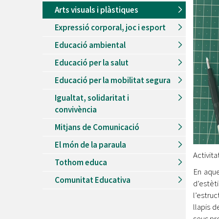
Arts visuals i plàstiques
Expressió corporal, joc i esport
Educació ambiental
Educació per la salut
Educació per la mobilitat segura
Igualtat, solidaritat i
convivència
Mitjans de Comunicació
El món de la paraula
Activit
Tothom educa
En aque
Comunitat Educativa
d’estèt
l’estru
llapis 
seus pr