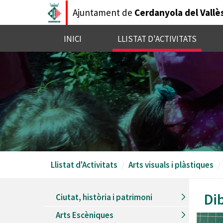
Vés
Ajuntament de
Cerdanyola del Vallè
al
contingut
INICI
LLISTAT D'ACTIVITATS
Llistat d'Activitats
Arts visuals i plàstiques
Di
Ciutat, història i patrimoni
Arts Escèniques