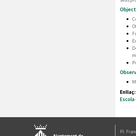
Object
Co
Ob
Fo
Ex
De
ma
Po
Observ
Ma
Enllaç
Escola 
Pl. Fran