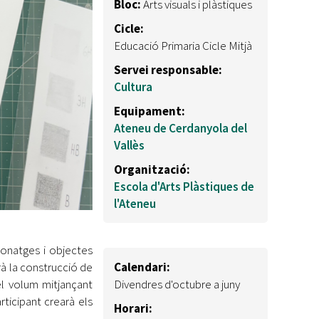
Bloc:
Arts visuals i plàstiques
Cicle:
Educació Primaria Cicle Mitjà
Servei responsable:
Cultura
Equipament:
Ateneu de Cerdanyola del
Vallès
Organització:
Escola d'Arts Plàstiques de
l'Ateneu
sonatges i objectes
rà la construcció de
Calendari:
del volum mitjançant
Divendres d'octubre a juny
rticipant crearà els
Horari: