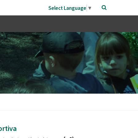
Select Language
▼
ortiva