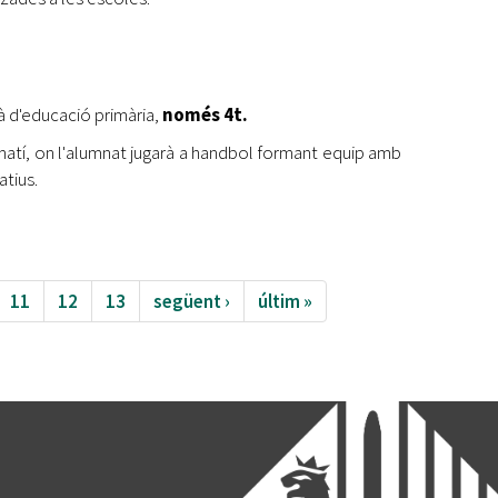
jà d'educació primària,
només 4t.
n matí, on l'alumnat jugarà a handbol formant equip amb
tius.
11
12
13
següent ›
últim »