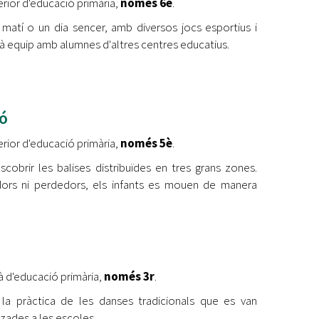
erior d'educació primària,
només 6è
.
un matí o un dia sencer, amb diversos jocs esportius i
rà equip amb alumnes d'altres centres educatius.
ió
erior d'educació primària,
només 5è
.
cobrir les balises distribuïdes en tres grans zones.
ors ni perdedors, els infants es mouen de manera
jà d'educació primària,
només 3r
.
la pràctica de les danses tradicionals que es van
tzades a les escoles.