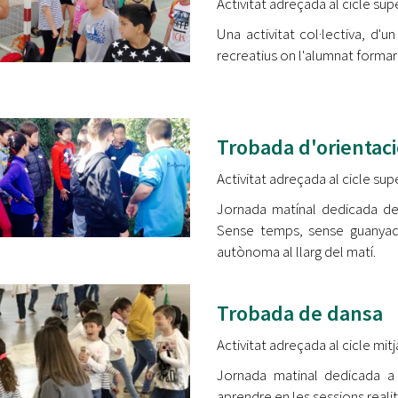
Activitat adreçada al cicle sup
Una activitat col·lectiva, d'
recreatius on l'alumnat forma
Trobada d'orientac
Activitat adreçada al cicle sup
Jornada matínal dedicada des
Sense temps, sense guanyad
autònoma al llarg del matí.
Trobada de dansa
Activitat adreçada al cicle mit
Jornada matinal dedicada a 
aprendre en les sessions reali