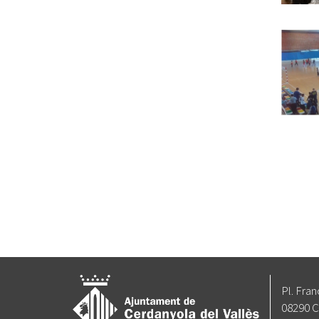
Pl. Fran
08290 C