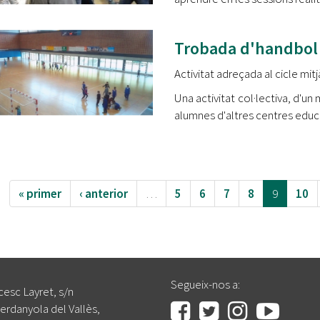
Trobada d'handbol
Activitat adreçada al cicle mit
Una activitat col·lectiva, d'u
alumnes d'altres centres educa
« primer
‹ anterior
…
5
6
7
8
9
10
Segueix-nos a:
cesc Layret, s/n
erdanyola del Vallès,