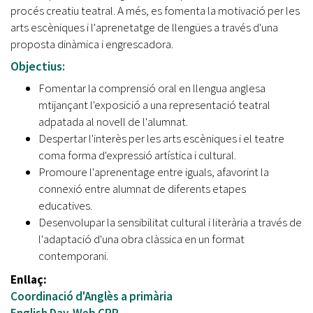
procés creatiu teatral. A més, es fomenta la motivació per les
arts escèniques i l'aprenetatge de llengües a través d'una
proposta dinàmica i engrescadora.
Objectius:
Fomentar la comprensió oral en llengua anglesa
mtijançant l'exposició a una representació teatral
adpatada al novell de l'alumnat.
Despertar l'interès per les arts escèniques i el teatre
coma forma d'expressió artística i cultural.
Promoure l'aprenentage entre iguals, afavorint la
connexió entre alumnat de diferents etapes
educatives.
Desenvolupar la sensibilitat cultural i literària a través de
l'adaptació d'una obra clàssica en un format
contemporani.
Enllaç:
Coordinació d'Anglès a primària
English Day. Web CRP