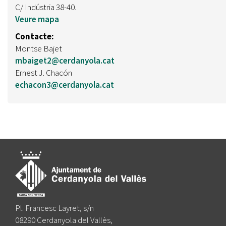
C/ Indústria 38-40.
Veure mapa
Contacte:
Montse Bajet
mbaiget2@cerdanyola.cat
Ernest J. Chacón
echacon3@cerdanyola.cat
Pl. Francesc Layret, s/n
08290 Cerdanyola del Vallès,