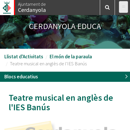
Vés
Ajuntament de
Cerdanyola
al
contingut
CERDANYOLA EDUCA
Llistat d'Activitats
El món de la paraula
Teatre musical en anglès de l'IES Banús
Blocs educatius
Teatre musical en anglès de
l'IES Banús