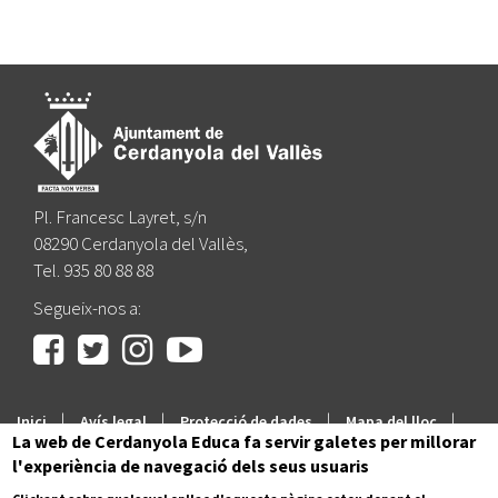
Pl. Francesc Layret, s/n
08290 Cerdanyola del Vallès,
Tel. 935 80 88 88
Segueix-nos a:
|
|
|
|
Inici
Avís legal
Protecció de dades
Mapa del lloc
La web de Cerdanyola Educa fa servir galetes per millorar
Accessibilitat
l'experiència de navegació dels seus usuaris