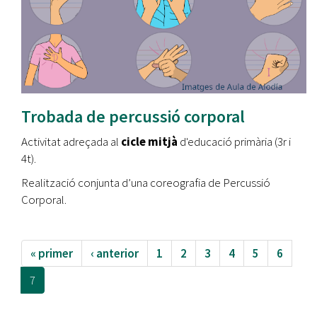
Trobada de percussió corporal
Activitat adreçada al
cicle mitjà
d'educació primària (3r i
4t).
Realització conjunta d’una coreografia de Percussió
Corporal.
« primer
‹ anterior
1
2
3
4
5
6
7