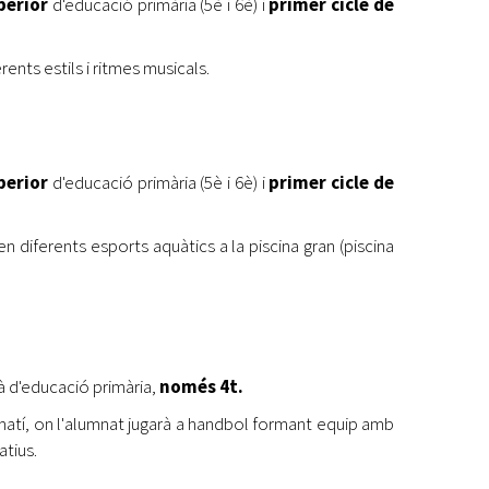
uperior
d'educació primària (5è i 6è) i
primer cicle de
ents estils i ritmes musicals.
uperior
d'educació primària (5è i 6è) i
primer cicle de
en diferents esports aquàtics a la piscina gran (piscina
jà d'educació primària,
només 4t.
n matí, on l'alumnat jugarà a handbol formant equip amb
tius.