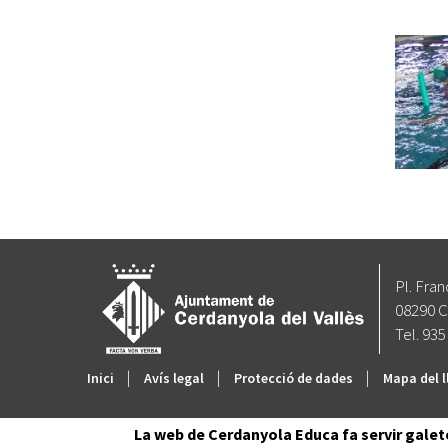
Pl. Fran
08290 C
Tel. 935
|
|
|
Inici
Avís legal
Protecció de dades
Mapa del l
La web de Cerdanyola Educa fa servir galet