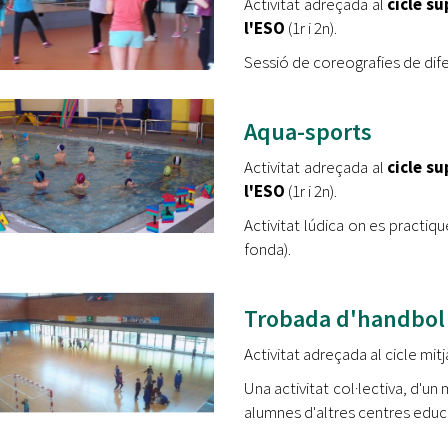
Activitat adreçada al
cicle s
l'ESO
(1r i 2n).
Sessió de coreografies de difer
Aqua-sports
Activitat adreçada al
cicle s
l'ESO
(1r i 2n).
Activitat lúdica on es practiqu
fonda).
Trobada d'handbol
Activitat adreçada al cicle mit
Una activitat col·lectiva, d'u
alumnes d'altres centres educa