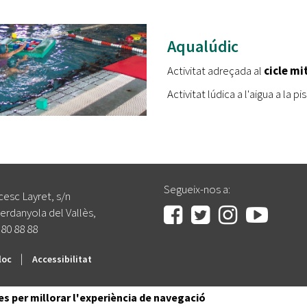
Aqualúdic
Activitat adreçada al
cicle mi
Activitat lúdica a l'aigua a la p
Segueix-nos a:
cesc Layret, s/n
erdanyola del Vallès,
 80 88 88
|
loc
Accessibilitat
es per millorar l'experiència de navegació