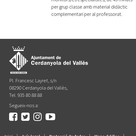
per grup classe amb material didàctic
complementari per al professorat.
Pl. Francesc Layret, s/n
08290 Cerdanyola del Vallès,
Tel. 935 80 88 88
Segueix-nos a:
|
|
|
|