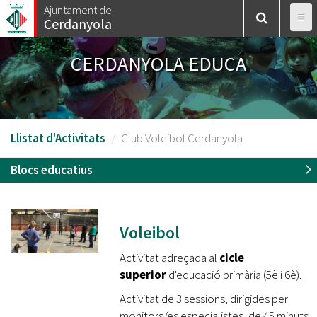
Vés
Ajuntament de
Cerdanyola
al
contingut
CERDANYOLA EDUCA
Llistat d'Activitats
Club Voleibol Cerdanyola
Blocs educatius
Voleibol
Activitat adreçada al
cicle
superior
d'educació primària (5è i 6è).
Activitat de 3 sessions, dirigides per
monitors/es especialistes, de 45 minuts