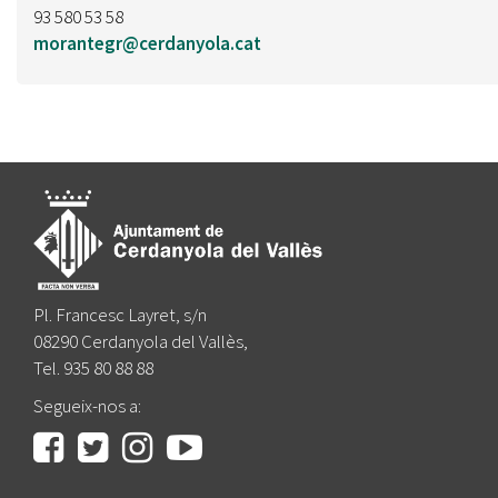
93 580 53 58
morantegr@cerdanyola.cat
Pl. Francesc Layret, s/n
08290 Cerdanyola del Vallès,
Tel. 935 80 88 88
Segueix-nos a: