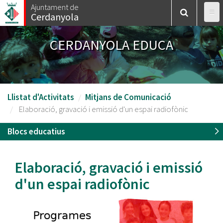
Vés
Ajuntament de
Cerdanyola
al
contingut
CERDANYOLA EDUCA
Llistat d'Activitats
Mitjans de Comunicació
Elaboració, gravació i emissió d'un espai radiofònic
Blocs educatius
Elaboració, gravació i emissió
d'un espai radiofònic