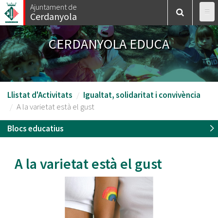
Vés
Ajuntament de
Cerdanyola
al
contingut
CERDANYOLA EDUCA
Llistat d'Activitats
Igualtat, solidaritat i convivència
A la varietat està el gust
Blocs educatius
A la varietat està el gust