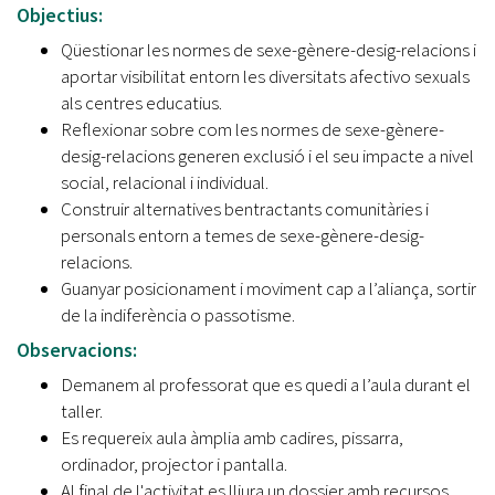
Objectius:
Qüestionar les normes de sexe-gènere-desig-relacions i
aportar visibilitat entorn les diversitats afectivo sexuals
als centres educatius.
Reflexionar sobre com les normes de sexe-gènere-
desig-relacions generen exclusió i el seu impacte a nivel
social, relacional i individual.
Construir alternatives bentractants comunitàries i
personals entorn a temes de sexe-gènere-desig-
relacions.
Guanyar posicionament i moviment cap a l’aliança, sortir
de la indiferència o passotisme.
Observacions:
Demanem al professorat que es quedi a l’aula durant el
taller.
Es requereix aula àmplia amb cadires, pissarra,
ordinador, projector i pantalla.
Al final de l'activitat es lliura un dossier amb recursos