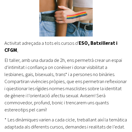
Activitat adreçada a tots els cursos d'
ESO, Batxillerat i
CFGM
,​
El taller, amb una durada de 2h, ens permetrà crear un espai
d’intimitat i confiança on conèixer i donar visibilitat a
lesbianes, gais, bisexuals, trans* i a persones no binàries.
Compartiran vivències pròpies, que ens permetran reflexionar
i qüestionar les rígides normes masclistes sobre la identitat
de gènere i l’orientació afectiu sexual. Avisem! Serà
commovedor, profund, bonic i trencarem uns quants
estereotips pel camí!
* Les dinàmiques varien a cada cicle, treballant així la temàtica
adaptada als diferents cursos, demandes i realitats de l’edat.