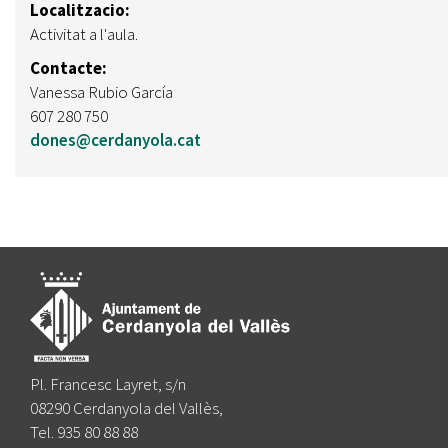
Localitzacio:
Activitat a l'aula.
Contacte:
Vanessa Rubio García
607 280 750
dones@cerdanyola.cat
Pl. Francesc Layret, s/n
08290 Cerdanyola del Vallès,
Tel. 935 80 88 88