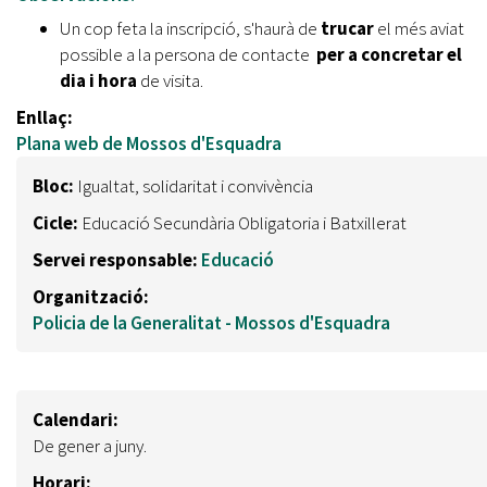
Un cop feta la inscripció, s'haurà de
trucar
el més aviat
possible a la persona de contacte
per a concretar el
dia i hora
de visita.
Enllaç:
Plana web de Mossos d'Esquadra
Bloc:
Igualtat, solidaritat i convivència
Cicle:
Educació Secundària Obligatoria i Batxillerat
Servei responsable:
Educació
Organització:
Policia de la Generalitat - Mossos d'Esquadra
Calendari:
De gener a juny.
Horari: