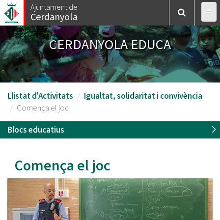
Vés
Ajuntament de
Cerdanyola
al
contingut
CERDANYOLA EDUCA
Llistat d'Activitats
Igualtat, solidaritat i convivència
Comença el joc
Blocs educatius
Comença el joc