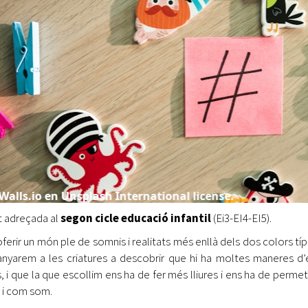
at adreçada al
segon cicle educació infantil
(Ei3-EI4-EI5).
erir un món ple de somnis i realitats més enllà dels dos colors típi
yarem a les criatures a descobrir que hi ha moltes maneres d’e
, i que la que escollim ens ha de fer més lliures i ens ha de perme
 i com som.