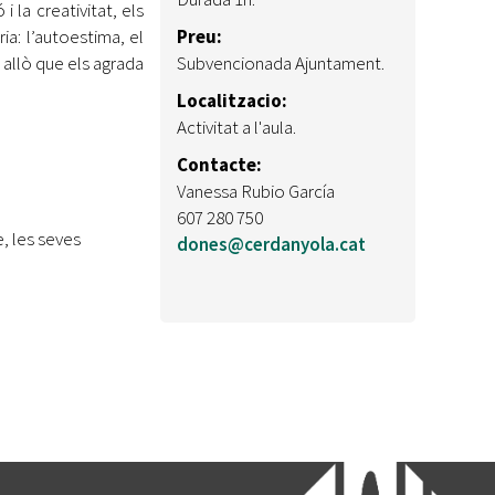
i la creativitat, els
ia: l’autoestima, el
Preu:
 allò que els agrada
Subvencionada Ajuntament.
Localitzacio:
Activitat a l'aula.
Contacte:
Vanessa Rubio García
607 280 750
e, les seves
dones@cerdanyola.cat
.