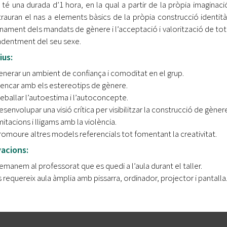
r té una durada d’1 hora, en la qual a partir de la pròpia imaginació 
trauran el nas a elements bàsics de la pròpia construcció identitàr
nament dels mandats de gènere i l’acceptació i valorització de tot
dentment del seu sexe.
ius:
enerar un ambient de confiança i comoditat en el grup.
rencar amb els estereotips de gènere.
eballar l’autoestima i l’autoconcepte.
senvolupar una visió crítica per visibilitzar la construcció de gèner
mitacions i lligams amb la violència.
romoure altres models referencials tot fomentant la creativitat.
acions:
manem al professorat que es quedi a l’aula durant el taller.
 requereix aula àmplia amb pissarra, ordinador, projector i pantalla