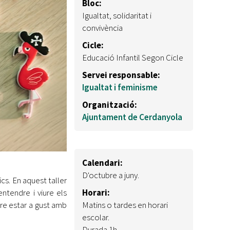
Bloc:
Igualtat, solidaritat i
convivència
Cicle:
Educació Infantil Segon Cicle
Servei responsable:
Igualtat i feminisme
Organització:
Ajuntament de Cerdanyola
Calendari:
D'octubre a juny.
cs. En aquest taller
ntendre i viure els
Horari:
tre estar a gust amb
Matins o tardes en horari
escolar.
Durada 1h.