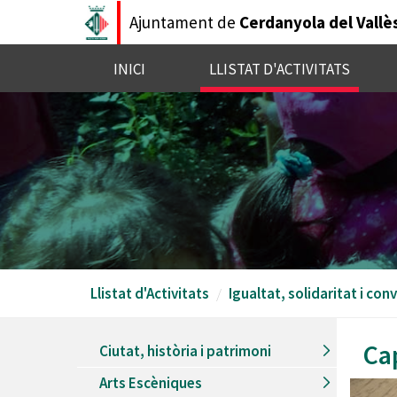
Vés
Ajuntament de
Cerdanyola del Vallè
al
contingut
INICI
LLISTAT D'ACTIVITATS
Llistat d'Activitats
Igualtat, solidaritat i con
Ca
Ciutat, història i patrimoni
Arts Escèniques