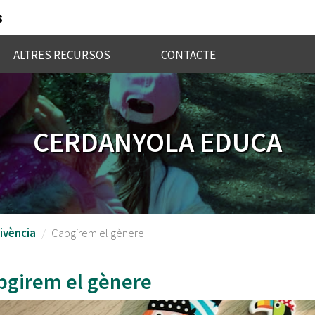
s
ALTRES RECURSOS
CONTACTE
CERDANYOLA EDUCA
vivència
Capgirem el gènere
pgirem el gènere