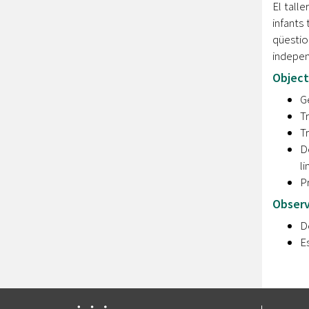
El talle
infants 
qüestio
indepen
Object
G
T
Tr
De
li
P
Observ
De
Es