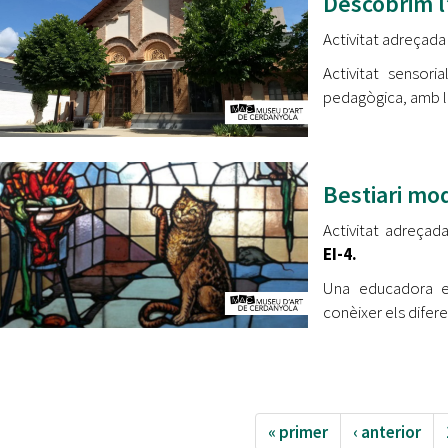
Descobrim l
Activitat adreçada
Activitat sensor
pedagògica, amb l’
Bestiari mo
Activitat adreçada
EI-4.
Una educadora e
conèixer els difer
« primer
‹ anterior