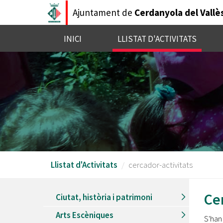
Vés
Ajuntament de
Cerdanyola del Vallè
al
contingut
INICI
LLISTAT D'ACTIVITATS
Llistat d'Activitats
cercador-activitats
Cer
Ciutat, història i patrimoni
Arts Escèniques
S'han