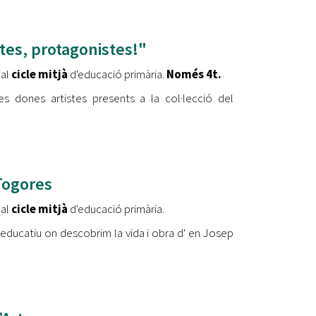
stes, protagonistes!"
 al
cicle mitjà
d'educació primària.
Només 4t.
les dones artistes presents a la col·lecció del
Togores
 al
cicle mitjà
d'educació primària.
e educatiu on descobrim la vida i obra d' en Josep