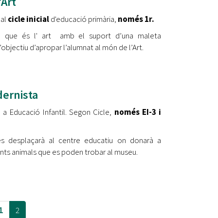
’Art
 al
cicle inicial
d'educació primària,
només 1r.
ial que és l' art amb el suport d’una maleta
objectiu d’apropar l’alumnat al món de l’Art.
dernista
 a Educació Infantil. Segon Cicle,
només EI-3 i
s desplaçarà al centre educatiu on donarà a
ents animals que es poden trobar al museu.
1
2