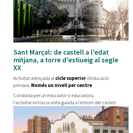
Sant Marçal: de castell a l'edat
mitjana, a torre d'estiueig al segle
XX
Activitat adreçada al
cicle superior
d'educació
primària.
Només un nivell per centre
.
Conduïda per un educador o educadora,
l'activitat inclou la visita guiada a l'entorn del castell.