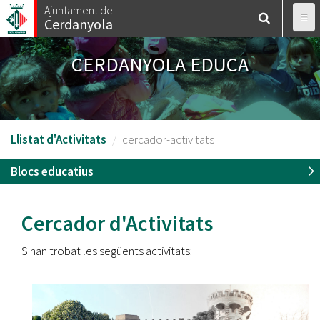
Vés
Ajuntament de
Cerdanyola
al
contingut
CERDANYOLA EDUCA
Llistat d'Activitats
cercador-activitats
Blocs educatius
Cercador d'Activitats
S'han trobat les següents activitats: