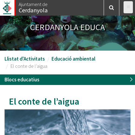
Vés
Ajuntament de
Cerdanyola
al
contingut
CERDANYOLA EDUCA
Llistat d'Activitats
Educació ambiental
El conte de l’aigua
Blocs educatius
El conte de l’aigua