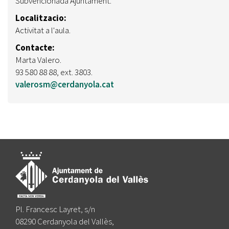
Subvencionada Ajuntament.
Localitzacio:
Activitat a l'aula.
Contacte:
Marta Valero.
93 580 88 88, ext. 3803.
valerosm@cerdanyola.cat
Pl. Francesc Layret, s/n
08290 Cerdanyola del Vallès,