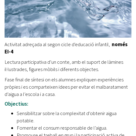
Activitat adreçada al segon cicle d'educació infantil,
només
EI-4
Lectura participativa d’un conte, amb el suport de làmines
il·lustrades, figures mòbils i diferents objectes.
Fase final de síntesi on els alumnes expliquen experiències
pròpies i es comparteixen idees per evitar el malbaratament
d’aigua a l’escola i a casa.
Objectius:
Sensibilitzar sobre la complexitat d’obtenir aigua
potable.
Fomentar el consum responsable de l’aigua.
Promoure el treball en grup i la participació activa de