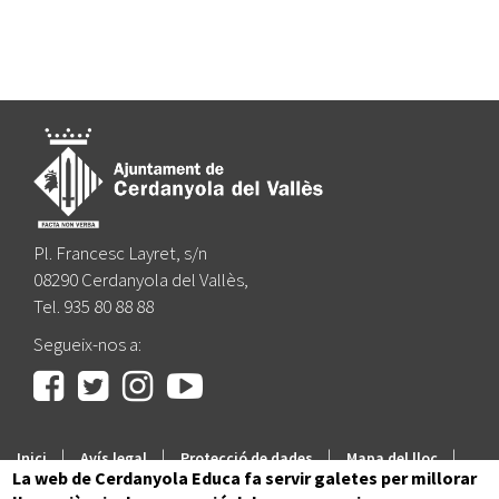
Pl. Francesc Layret, s/n
08290 Cerdanyola del Vallès,
Tel. 935 80 88 88
Segueix-nos a:
|
|
|
|
Inici
Avís legal
Protecció de dades
Mapa del lloc
La web de Cerdanyola Educa fa servir galetes per millorar
Accessibilitat