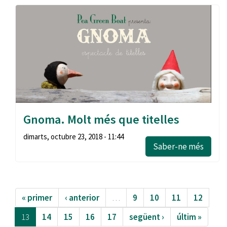
Gnoma. Molt més que titelles
dimarts, octubre 23, 2018 - 11:44
Saber-ne més
« primer
‹ anterior
…
9
10
11
12
13
14
15
16
17
següent ›
últim »