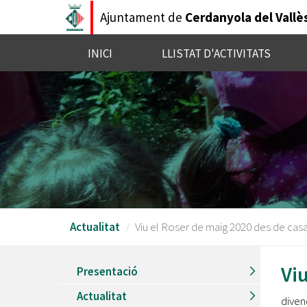
Vés
Ajuntament de
Cerdanyola del Vallè
al
contingut
INICI
LLISTAT D'ACTIVITATS
Actualitat
Viu el Roser de maig 2020 des de casa
Vi
Presentació
Actualitat
divend