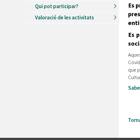
Es p
Qui pot participar?
pre
Valoració de les activitats
enti
Es p
soci
Aques
Covid
que p
Cultu
Sabe
Torna