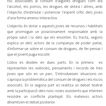
risc associades al consum d’algunes drogues com ara
l’alcohol, els porros, les drogues de síntesi i altres, amb
l’objectiu d’estimular i potenciar l’esperit crític dels joves
d’una forma amena i interactiva.
L'objectiu és dotar a aquests joves de recursos i habilitats
que promoguin un posicionament responsable amb la
pròpia salut i la dels qui els envolten. Es tracta, segons
explica un dels actors de la companyia de poder parlar,
d'informar-se sobre el consum de drogues, de fer pensar i
que el jovent pugui escollir.
L'obra es divideix en dues parts. En la primera es
representen les vivències, pensaments i records de tres
joves que són en un parc. S'introdueixen situacions on
s'apropa la problemàtica del consum de drogues i els riscos
associats. En la segona part es realitza un debat teatral
amb la participació dels nois i noies assistents que intenten
resoldre un conflicte plantejat. Els mateixos actors
dinamitzen el debat posterior.