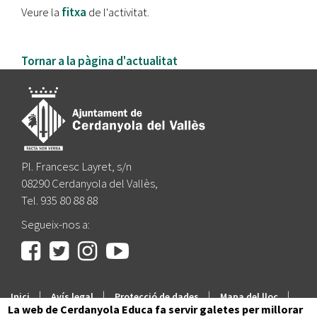
Veure la
fitxa
de l'activitat.
Tornar a la pàgina d'actualitat
Pl. Francesc Layret, s/n
08290 Cerdanyola del Vallès,
Tel. 935 80 88 88
Segueix-nos a:
|
|
|
|
Inici
Avís legal
Protecció de dades
Mapa del lloc
La web de Cerdanyola Educa fa servir galetes per millorar
Accessibilitat