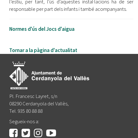
l’estiu, per tant, l'ús d’aquestes instal·lacions ha de ser
responsable per part dels infants i també acompanyants.
Normes d'ús del Jocs d'aigua
Tornar a la pàgina d'actualitat
Pl. Francesc Layret, s/n
08290 Cerdanyola del Vallès,
Tel. 935 80 88 88
Segueix-nos a: