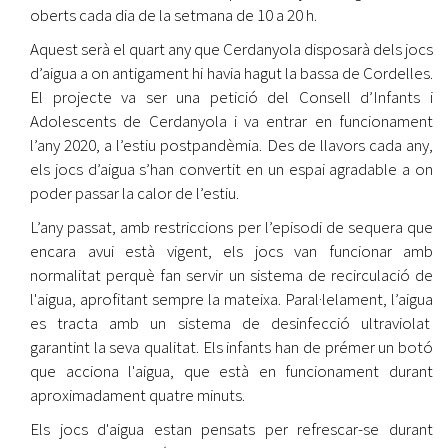
oberts cada dia de la setmana de 10 a 20 h.
Aquest serà el quart any que Cerdanyola disposarà dels jocs
d’aigua a on antigament hi havia hagut la bassa de Cordelles.
El projecte va ser una petició del Consell d’Infants i
Adolescents de Cerdanyola i va entrar en funcionament
l’any 2020, a l’estiu postpandèmia. Des de llavors cada any,
els jocs d’aigua s’han convertit en un espai agradable a on
poder passar la calor de l’estiu.
L’any passat, amb restriccions per l’episodi de sequera que
encara avui està vigent, els jocs van funcionar amb
normalitat perquè fan servir un sistema de recirculació de
l'aigua, aprofitant sempre la mateixa. Paral·lelament, l’aigua
es tracta amb un sistema de desinfecció ultraviolat
garantint la seva qualitat. Els infants han de prémer un botó
que acciona l'aigua, que està en funcionament durant
aproximadament quatre minuts.
Els jocs d'aigua estan pensats per refrescar-se durant