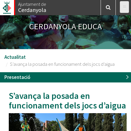
Vés
Ajuntament de
Cerdanyola
al
contingut
CERDANYOLA EDUCA
Actualitat
S’avança la posada en funcionament dels jocs d’aigua
Presentació
S’avança la posada en
funcionament dels jocs d’aigua