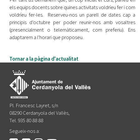
els equips docents sobre quines activitats voldríeu fer i com
voldríeu fer-les. Reserveu-nos un parell de dates cap a
principis d’octubre per poder reunir-nos amb vosaltres
(presencialment o telemàticament, com preferiu). Ens
adaptarem a l'horari que proposeu.
Tornar a la pàgina d'actualitat
Pl. Francesc Layret, s/n
08290 Cerdanyola del Vallès,
Tel. 935 80 88 88
Segueix-nos a: