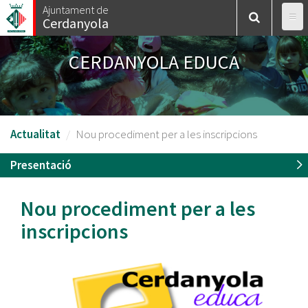
Vés
Ajuntament de
Cerdanyola
al
contingut
CERDANYOLA EDUCA
Actualitat
Nou procediment per a les inscripcions
Presentació
Nou procediment per a les
inscripcions