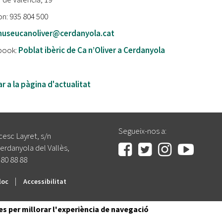
on: 935 804 500
useucanoliver@cerdanyola.cat
book:
Poblat ibèric de Ca n’Oliver a Cerdanyola
r a la pàgina d'actualitat
Segueix-nos a:
cesc Layret, s/n
erdanyola del Vallès,
 80 88 88
|
loc
Accessibilitat
es per millorar l'experiència de navegació