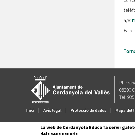
telèf
a/e:
m
Face
Torna
Pl. Fran
08290 C
Tel. 935
|
|
|
Inici
Avís legal
Protecció de dades
Mapa del l
La web de Cerdanyola Educa fa servir galet
dels seus usuaris