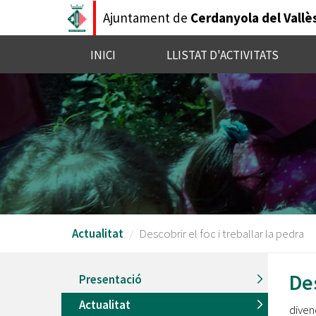
Vés
Ajuntament de
Cerdanyola del Vallè
al
contingut
INICI
LLISTAT D'ACTIVITATS
Actualitat
Descobrir el foc i treballar la pedra
Des
Presentació
Actualitat
diven