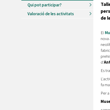
Tall
Qui pot participar?
per
Valoració de les activitats
de l
El
Mu
nova 
neolí
fabri
prehi
d’
An
Es tra
L'act
fa ma
Per a
Museu
carre