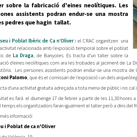
er sobre la fabricació d'eines neolítiques. Les
sones assistents podran endur-se una mostra
es pedres que hagin tallat.
seu i Poblat Ibèric de Ca n’Oliver
i el CRAC organitzen una
activitat relacionada amb l'exposició temporal sobre el poblat
tic de
La Draga
, de Banyoles. Es tracta d’un taller sobre la
cació d'eines neolítiques com ara les trobades al jaciment de La D
stòria. Les persones assistents podran endur-se una mostra de les
toni Palomo
, que és el comissari de l'exposició i un dels arqueòle
cta d'una activitat gratuïta adreçada a tota mena de públic i no cal i
ivitat es farà el diumenge 17 de febrer a partir de les 11,30 hores a 
l temps els organitzadors faran igualment el taller però a dins del 
 més informació:
 i Poblat de ca n'Oliver
r de València, 19