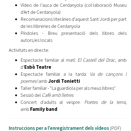
Vídeo de l'auca de Cerdanyola (col·laboració Museu
d'Art de Cerdanyola)
Recomanacions literàries d'aquest Sant Jordi per part
de les llibreries de Cerdanyola
Píndoles - Breu presentació dels llibres dels
autors/es locals
Activitats en directe:
Espectacle familiar al matí:
El Castell del Drac
, amb
d’
Esbò Teatre
Espectacle familiar a la tarda:
Va de cançons i
poemes!
amb
Jordi Tonietti
Taller familiar - "La guardiola per als meus llibres"
Sessió del
Cafè amb lletres
Concert d'adults al vespre:
Poetes de la terra
,
amb
Family band
Instruccions per a l'enregistrament dels vídeos
(PDF)