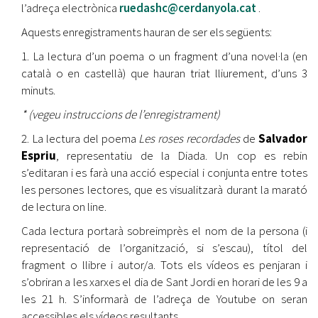
l’adreça electrònica
ruedashc@cerdanyola.cat
.
Aquests enregistraments hauran de ser els següents:
1. La lectura d’un poema o un fragment d’una novel·la (en
català o en castellà) que hauran triat lliurement, d’uns 3
minuts.
* (vegeu instruccions de l’enregistrament)
2. La lectura del poema
Les roses recordades
de
Salvador
Espriu
, representatiu de la Diada. Un cop es rebin
s’editaran i es farà una acció especial i conjunta entre totes
les persones lectores, que es visualitzarà durant la marató
de lectura on line.
Cada lectura portarà sobreimprès el nom de la persona (i
representació de l’organització, si s’escau), títol del
fragment o llibre i autor/a. Tots els vídeos es penjaran i
s’obriran a les xarxes el dia de Sant Jordi en horari de les 9 a
les 21 h. S’informarà de l’adreça de Youtube on seran
accessibles els vídeos resultants.