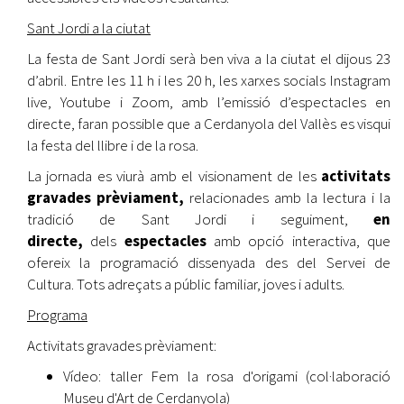
Sant Jordi a la ciutat
La festa de Sant Jordi serà ben viva a la ciutat el dijous 23
d’abril. Entre les 11 h i les 20 h, les xarxes socials Instagram
live, Youtube i Zoom, amb l’emissió d’espectacles en
directe, faran possible que a Cerdanyola del Vallès es visqui
la festa del llibre i de la rosa.
La jornada es viurà amb el visionament de les
activitats
gravades prèviament,
relacionades amb la lectura i la
tradició de Sant Jordi i seguiment,
en
directe,
dels
espectacles
amb opció interactiva, que
ofereix la programació dissenyada des del Servei de
Cultura. Tots adreçats a públic familiar, joves i adults.
Programa
Activitats gravades prèviament:
Vídeo: taller Fem la rosa d'origami (col·laboració
Museu d'Art de Cerdanyola)