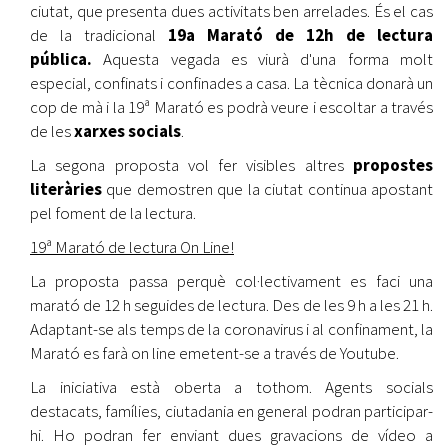
ciutat, que presenta dues activitats ben arrelades. És el cas
de la tradicional
19a Marató de 12h de lectura
pública.
Aquesta vegada es viurà d'una forma molt
especial, confinats i confinades a casa. La tècnica donarà un
cop de mà i la 19ª Marató es podrà veure i escoltar a través
de les
xarxes socials
.
La segona proposta vol fer visibles altres
propostes
literàries
que demostren que la ciutat continua apostant
pel foment de la lectura.
19ª Marató de lectura On Line!
La proposta passa perquè col·lectivament es faci una
marató de 12 h seguides de lectura. Des de les 9 h a les 21 h.
Adaptant-se als temps de la coronavirus i al confinament, la
Marató es farà on line emetent-se a través de Youtube.
La iniciativa està oberta a tothom. Agents socials
destacats, famílies, ciutadania en general podran participar-
hi. Ho podran fer enviant dues gravacions de vídeo a