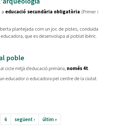
l'arqueologia
a a
educació secundària obligatòria
(Primer i
oberta plantejada com un joc de pistes, conduïda
 educadora, que es desenvolupa al poblat ibèric.
al poble
al cicle mitjà d'educació primària,
només 4t
.
b un educador o educadora pel centre de la ciutat.
6
següent ›
últim »