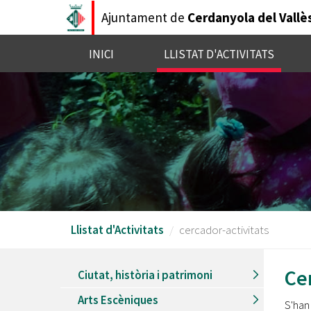
Vés
Ajuntament de
Cerdanyola del Vallè
al
contingut
INICI
LLISTAT D'ACTIVITATS
Llistat d'Activitats
cercador-activitats
Cer
Ciutat, història i patrimoni
Arts Escèniques
S'han