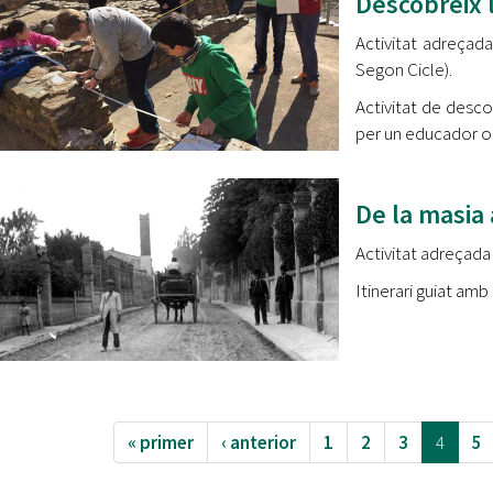
Descobreix 
Activitat adreçad
Segon Cicle).
Activitat de desc
per un educador o
De la masia 
Activitat adreçada 
Itinerari guiat am
« primer
‹ anterior
1
2
3
4
5